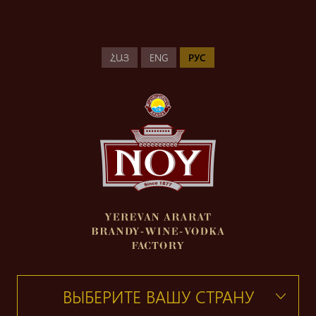
ՀԱՅ
ENG
РУС